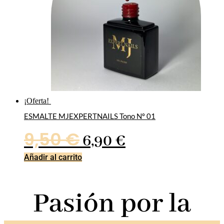
¡Oferta!
ESMALTE MJEXPERTNAILS Tono Nº 01
El
El
9,50
€
6,90
€
precio
precio
Añadir al carrito
original
actual
Pasión por la
era:
es:
9,50 €.
6,90 €.