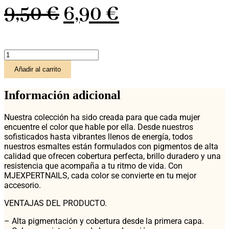
El
El
9,50
€
6,90
€
precio
precio
ESMALTE
original
actual
MJEXPERTNAILS
Añadir al carrito
Tono
Nº
era:
es:
37
Información adicional
cantidad
9,50 €.
6,90 €.
Nuestra colección ha sido creada para que cada mujer
encuentre el color que hable por ella. Desde nuestros
sofisticados hasta vibrantes llenos de energía, todos
nuestros esmaltes están formulados con pigmentos de alta
calidad que ofrecen cobertura perfecta, brillo duradero y una
resistencia que acompaña a tu ritmo de vida. Con
MJEXPERTNAILS, cada color se convierte en tu mejor
accesorio.
VENTAJAS DEL PRODUCTO.
– Alta pigmentación y cobertura desde la primera capa.