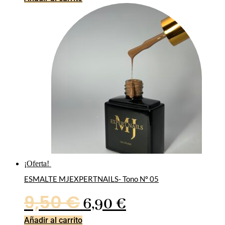
original
actual
era:
es:
9,50 €.
6,90 €.
¡Oferta!
ESMALTE MJEXPERTNAILS- Tono Nº 05
El
El
9,50
€
6,90
€
precio
precio
Añadir al carrito