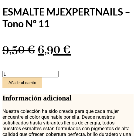
ESMALTE MJEXPERTNAILS –
Tono Nº 11
El
El
9,50
€
6,90
€
precio
precio
ESMALTE
original
actual
MJEXPERTNAILS
Añadir al carrito
-
Tono
era:
es:
Nº
Información adicional
11
cantidad
9,50 €.
6,90 €.
Nuestra colección ha sido creada para que cada mujer
encuentre el color que hable por ella. Desde nuestros
sofisticados hasta vibrantes llenos de energía, todos
nuestros esmaltes están formulados con pigmentos de alta
calidad que ofrecen cobertura perfecta, brillo duradero y una