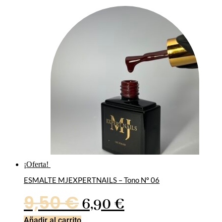
¡Oferta!
ESMALTE MJEXPERTNAILS – Tono Nº 06
El
El
9,50
€
6,90
€
precio
precio
Añadir al carrito