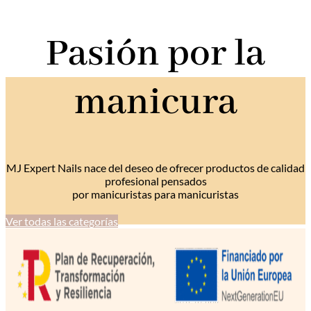
original
actual
Pasión por la
era:
es:
9,50 €.
6,90 €.
manicura
MJ Expert Nails nace del deseo de ofrecer productos de calidad
profesional pensados
por manicuristas para manicuristas
Ver todas las categorías