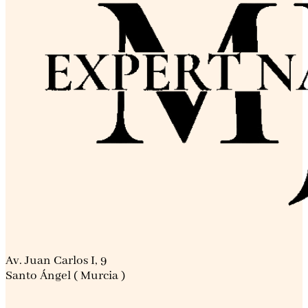
Av. Juan Carlos I, 9
Santo Ángel ( Murcia )