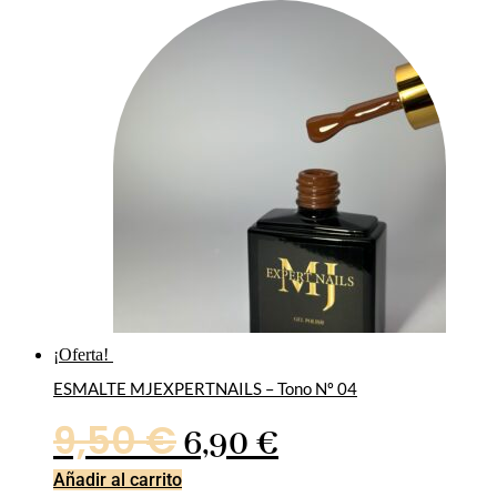
original
actual
era:
es:
9,50 €.
6,90 €.
¡Oferta!
ESMALTE MJEXPERTNAILS – Tono Nº 04
El
El
9,50
€
6,90
€
precio
precio
Añadir al carrito