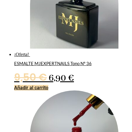
¡Oferta!
ESMALTE MJEXPERTNAILS Tono Nº 36
El
El
9,50
€
6,90
€
precio
precio
Añadir al carrito
original
actual
era:
es:
9,50 €.
6,90 €.