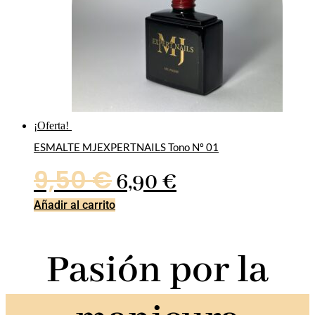
¡Oferta!
ESMALTE MJEXPERTNAILS Tono Nº 01
El
El
9,50
€
6,90
€
precio
precio
Añadir al carrito
original
actual
Pasión por la
era:
es:
9,50 €.
6,90 €.