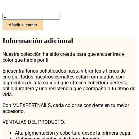
precio
precio
ESMALTE
original
actual
MJEXPERTNAILS
Añadir al carrito
Tono
Nº
era:
es:
47
Información adicional
-
Efecto
9,50 €.
6,90 €.
Nuestra colección ha sido creada para que encuentres el
Perlado
color que hable por ti.
cantidad
Encuentra tonos sofisticados hasta vibrantes y llenos de
energía, todos nuestros esmaltes están formulados con
pigmentos de alta calidad que ofrecen cobertura perfecta,
brillo duradero y una resistencia que acompaña a tu ritmo de
vida.
Con MJEXPERTNAILS, cada color se convierte en tu mejor
accesorio.
VENTAJAS DEL PRODUCTO.
Alta pigmentación y cobertura desde la primera capa.
Colores resistentes y de larga duración.