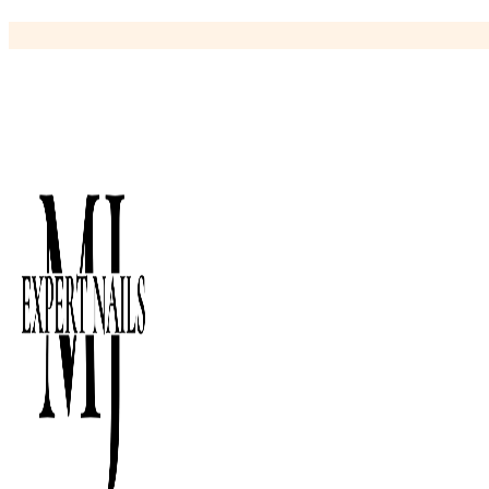
Ir
al
contenido