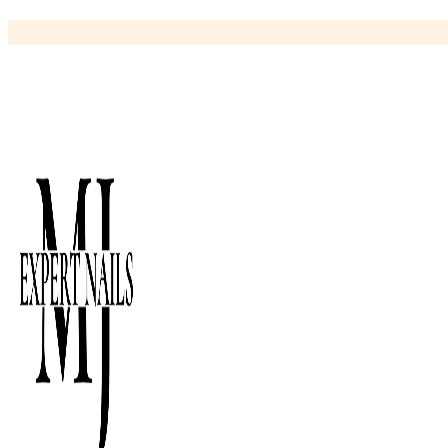
Ir
al
contenido