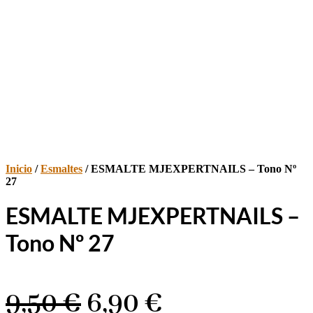
Inicio
/
Esmaltes
/ ESMALTE MJEXPERTNAILS – Tono Nº
27
ESMALTE MJEXPERTNAILS –
Tono Nº 27
El
El
9,50
€
6,90
€