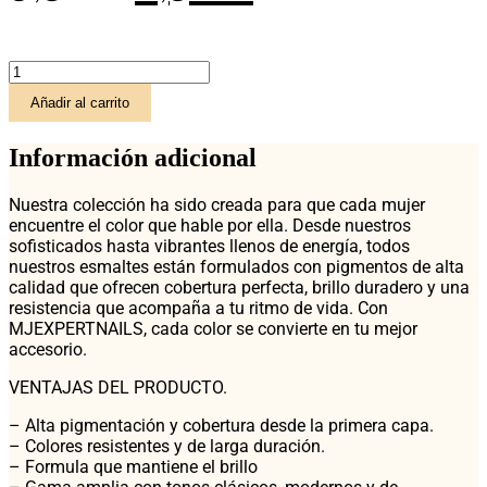
precio
precio
ESMALTE
original
actual
MJEXPERTNAILS
Añadir al carrito
-
Tono
era:
es:
Nº
Información adicional
27
cantidad
9,50 €.
6,90 €.
Nuestra colección ha sido creada para que cada mujer
encuentre el color que hable por ella. Desde nuestros
sofisticados hasta vibrantes llenos de energía, todos
nuestros esmaltes están formulados con pigmentos de alta
calidad que ofrecen cobertura perfecta, brillo duradero y una
resistencia que acompaña a tu ritmo de vida. Con
MJEXPERTNAILS, cada color se convierte en tu mejor
accesorio.
VENTAJAS DEL PRODUCTO.
– Alta pigmentación y cobertura desde la primera capa.
– Colores resistentes y de larga duración.
– Formula que mantiene el brillo