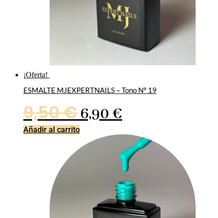
¡Oferta!
ESMALTE MJEXPERTNAILS – Tono Nº 19
El
El
9,50
€
6,90
€
precio
precio
Añadir al carrito
original
actual
era:
es:
9,50 €.
6,90 €.