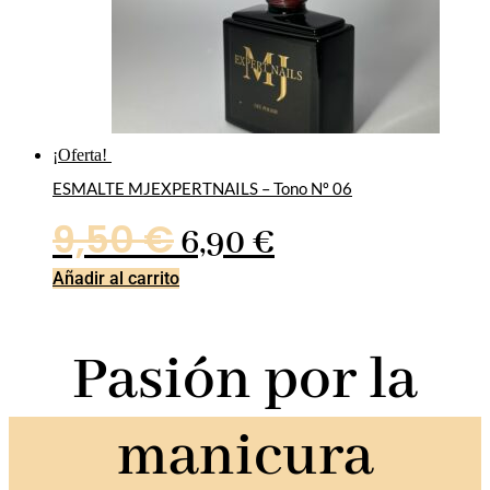
¡Oferta!
ESMALTE MJEXPERTNAILS – Tono Nº 06
El
El
9,50
€
6,90
€
precio
precio
Añadir al carrito
original
actual
Pasión por la
era:
es:
9,50 €.
6,90 €.
manicura