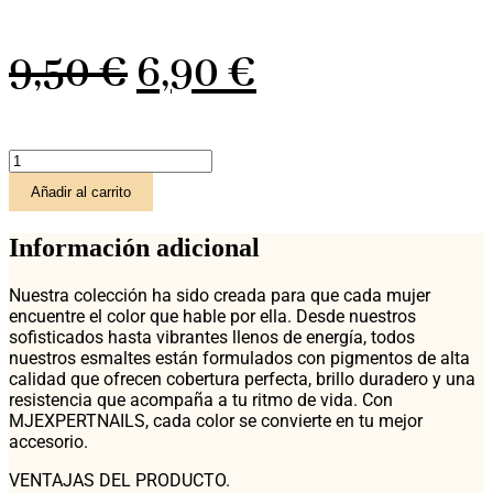
El
El
9,50
€
6,90
€
precio
precio
ESMALTE
original
actual
MJEXPERTNAILS
Añadir al carrito
-
Tono
era:
es:
Nº
Información adicional
24
cantidad
9,50 €.
6,90 €.
Nuestra colección ha sido creada para que cada mujer
encuentre el color que hable por ella. Desde nuestros
sofisticados hasta vibrantes llenos de energía, todos
nuestros esmaltes están formulados con pigmentos de alta
calidad que ofrecen cobertura perfecta, brillo duradero y una
resistencia que acompaña a tu ritmo de vida. Con
MJEXPERTNAILS, cada color se convierte en tu mejor
accesorio.
VENTAJAS DEL PRODUCTO.