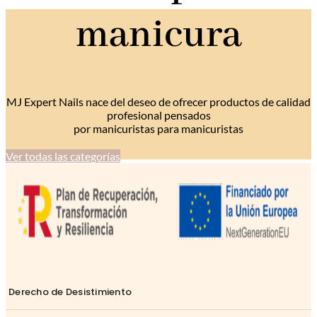
9,50 €.
6,90 €.
manicura
MJ Expert Nails nace del deseo de ofrecer productos de calidad
profesional pensados
por manicuristas para manicuristas
Ver todas las categorías
Derecho de Desistimiento