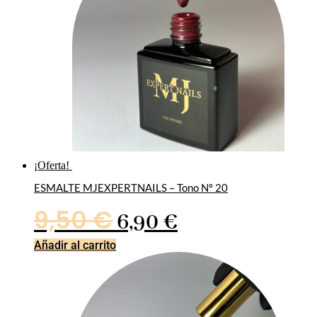
¡Oferta!
ESMALTE MJEXPERTNAILS – Tono Nº 20
El
El
9,50
€
6,90
€
precio
precio
Añadir al carrito
original
actual
era:
es: