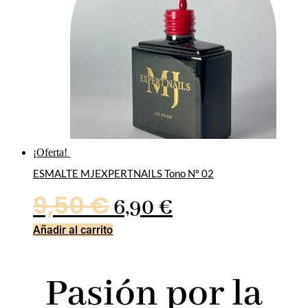
9,50 €.
6,90 €.
¡Oferta!
ESMALTE MJEXPERTNAILS Tono Nº 02
El
El
9,50
€
6,90
€
precio
precio
Añadir al carrito
original
actual
Pasión por la
era:
es: