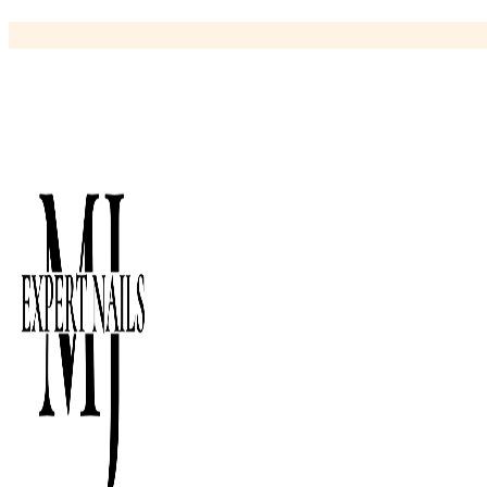
Ir
al
contenido